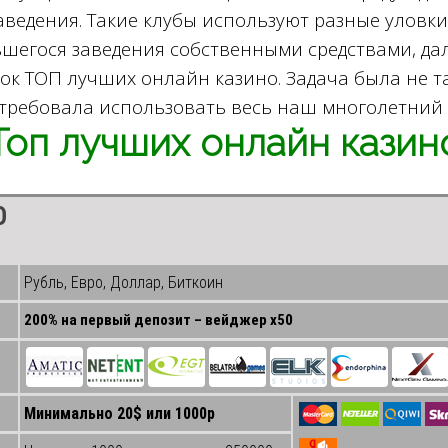
аведения. Такие клубы используют разные уловк
вшегося заведения собственными средствами, да
к ТОП лучших онлайн казино. Задача была не та
отребовала использовать весь наш многолетний 
Топ лучших онлайн казин
O
Рубль, Евро, Доллар, Биткоин
200% на первый депозит – вейджер х50
Минимально 20$ или 1000р