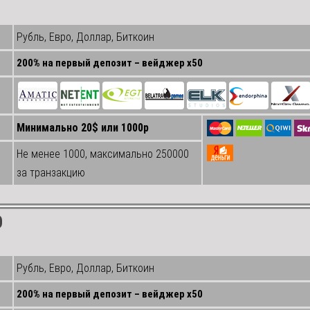
Рубль, Евро, Доллар, Биткоин
200% на первый депозит – вейджер х50
Минимально 20$ или 1000р
Не менее 1000, максимально 250000
за транзакцию
O
Рубль, Евро, Доллар, Биткоин
200% на первый депозит – вейджер х50