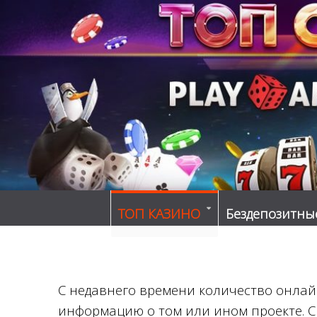
ТОП КАЗИНО
Бездепозитны
С недавнего времени количество онлай
информацию о том или ином проекте. С