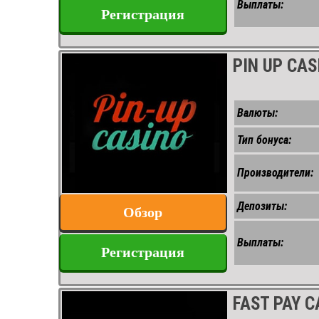
Выплаты:
Регистрация
PIN UP CAS
Валюты:
Тип бонуса:
Производители:
Депозиты:
Обзор
Выплаты:
Регистрация
FAST PAY C