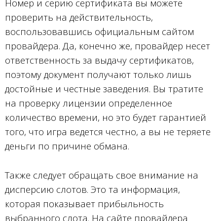
Номер и серию сертификата вы можете
проверить на действительность,
воспользовавшись официальным сайтом
провайдера. Да, конечно же, провайдер несет
ответственность за выдачу сертификатов,
поэтому документ получают только лишь
достойные и честные заведения. Вы тратите
на проверку лицензии определенное
количество времени, но это будет гарантией
того, что игра ведется честно, а вы не теряете
деньги по причине обмана.
Также следует обращать свое внимание на
дисперсию слотов. Это та информация,
которая показывает прибыльность
выбранного слота. На сайте провайдера