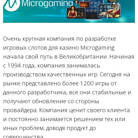
Очень крупная компания по разработке
игровых слотов для казино Microgaming
начала свой путь в Великобритании. Начиная
с 1994 года, компания занималась
производством качественных игр. Сегодня на
рынке представлено более 1200 игры от
данного разработчика, все они стабильные и
получают обновление со стороны
провайдера. Компания ценит своего клиента
и постоянно занимается решением тех или
иных проблем, доводя продукт до
совершенства.