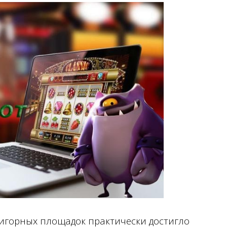
игорных площадок практически достигло