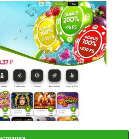
истрация