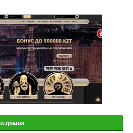
истрация