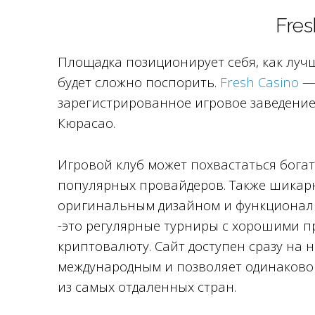
Fres
Площадка позиционирует себя, как луч
будет сложно поспорить.
Fresh Casino
— 
зарегистрированное игровое заведени
Кюрасао.
Игровой клуб может похвастаться бога
популярных провайдеров. Также шикар
оригинальным дизайном и функционал
-это регулярные турниры с хорошими п
криптовалюту. Сайт доступен сразу на н
международным и позволяет одинаково 
из самых отдаленных стран.