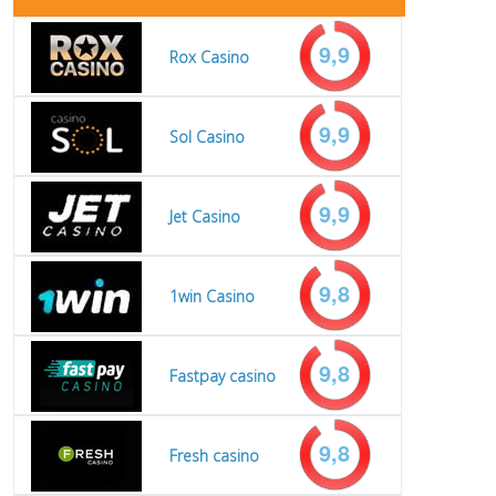
9,9
Rox Casino
9,9
Sol Casino
9,9
Jet Casino
9,8
1win Casino
9,8
Fastpay casino
9,8
Fresh casino