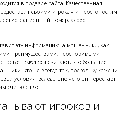
ходится в подвале сайта. Качественная
едоставит своими игрокам и просто гостям
, регистрационный номер, адрес
ставит эту информацию, а мошенники, как
воими преимуществами, неоспоримыми
которые гемблеры считают, что большие
нщики. Это не всегда так, поскольку каждый
свои условия, вследствие чего он перестает
м считался до.
манывают игроков и