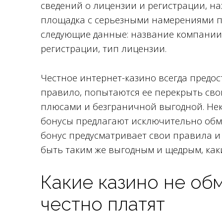
сведений о лицензии и регистрации, на
площадка с серьезными намерениями пр
следующие данные: название компании
регистрации, тип лицензии.
Честное интернет-казино всегда предо
правило, попытаются ее перекрыть с
плюсами и безграничной выгодной. Не
бонусы предлагают исключительно обма
бонус предусматривает свои правила и 
быть таким же выгодным и щедрым, каки
Какие казино не об
честно платят