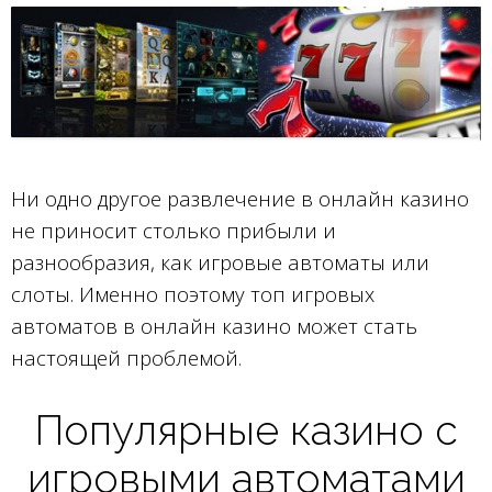
Ни одно другое развлечение в онлайн казино
не приносит столько прибыли и
разнообразия, как игровые автоматы или
слоты. Именно поэтому топ игровых
автоматов в онлайн казино может стать
настоящей проблемой.
Популярные казино с
игровыми автоматами