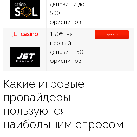
депозит и до
500
фриспинов
JET casino
150% на
зеркало
первый
депозит +50
фриспинов
Какие игровые
провайдеры
пользуются
наибольшим спросом