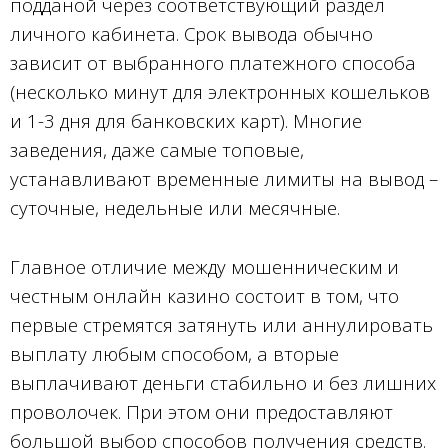
подданой через соответствующий раздел
личного кабинета. Срок вывода обычно
зависит от выбранного платежного способа
(несколько минут для электронных кошельков
и 1-3 дня для банковских карт). Многие
заведения, даже самые топовые,
устанавливают временные лимиты на вывод –
суточные, недельные или месячные.
Главное отличие между мошенническим и
честным онлайн казино состоит в том, что
первые стремятся затянуть или аннулировать
выплату любым способом, а вторые
выплачивают деньги стабильно и без лишних
проволочек. При этом они предоставляют
большой выбор способов получения средств.