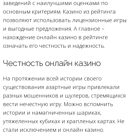
заведений с наилучшими оценками по
основным критериям. Казино из рейтинга
позволяют использовать лицензионные игры
и выгодные предложения. А главное –
нахождение онлайн казино в рейтинге
означать его честность и надежность.
Честность онлайн казино
На протяжении всей истории своего
существования азартные игры привлекали
разных мошенников и шулеров, стремящихся
вести нечестную игру. Можно вспомнить
истории и намагниченных шариках,
утяжеленных кубиках и крапленых картах. Не
стали исключением и онлайн казино.