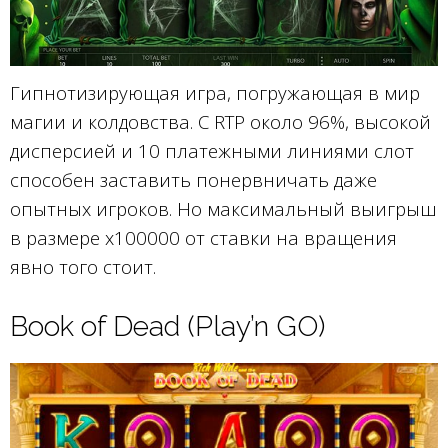
Гипнотизирующая игра, погружающая в мир
магии и колдовства. С RTP около 96%, высокой
дисперсией и 10 платежными линиями слот
способен заставить понервничать даже
опытных игроков. Но максимальный выигрыш
в размере х100000 от ставки на вращения
явно того стоит.
Book of Dead (Play’n GO)