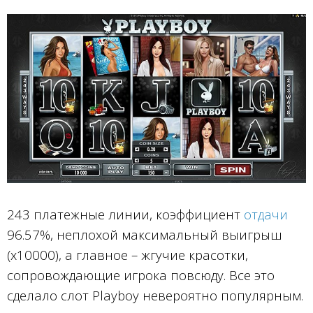
243 платежные линии, коэффициент
отдачи
96.57%, неплохой максимальный выигрыш
(х10000), а главное – жгучие красотки,
сопровождающие игрока повсюду. Все это
сделало слот Playboy невероятно популярным.