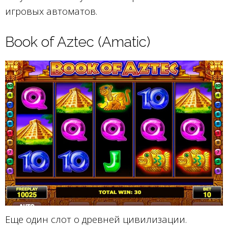
игровых автоматов.
Book of Aztec (Amatic)
Еще один слот о древней цивилизации.