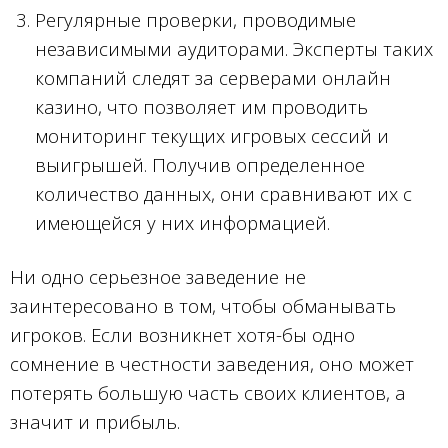
Регулярные проверки, проводимые
независимыми аудиторами. Эксперты таких
компаний следят за серверами онлайн
казино, что позволяет им проводить
мониторинг текущих игровых сессий и
выигрышей. Получив определенное
количество данных, они сравнивают их с
имеющейся у них информацией.
Ни одно серьезное заведение не
заинтересовано в том, чтобы обманывать
игроков. Если возникнет хотя-бы одно
сомнение в честности заведения, оно может
потерять большую часть своих клиентов, а
значит и прибыль.