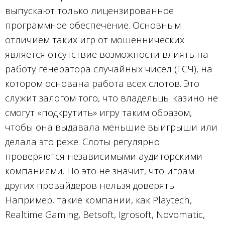
выпускают только лицензированное
программное обеспечение. Основным
отличием таких игр от мошеннических
является отсутствие возможности влиять на
работу генератора случайных чисел (ГСЧ), на
котором основана работа всех слотов. Это
служит залогом того, что владельцы казино не
смогут «подкрутить» игру таким образом,
чтобы она выдавала меньшие выигрыши или
делала это реже. Слоты регулярно
проверяются независимыми аудиторскими
компаниями. Но это не значит, что играм
других провайдеров нельзя доверять.
Например, такие компании, как Playtech,
Realtime Gaming, Betsoft, Igrosoft, Novomatic,