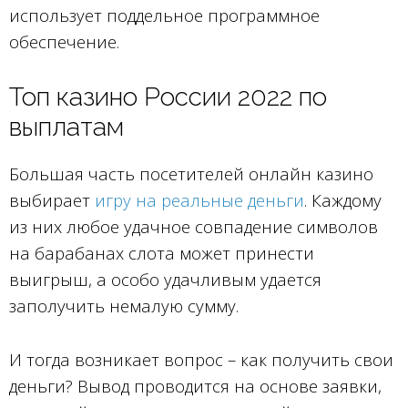
использует поддельное программное
обеспечение.
Топ казино России 2022 по
выплатам
Большая часть посетителей онлайн казино
выбирает
игру на реальные деньги
. Каждому
из них любое удачное совпадение символов
на барабанах слота может принести
выигрыш, а особо удачливым удается
заполучить немалую сумму.
И тогда возникает вопрос – как получить свои
деньги? Вывод проводится на основе заявки,