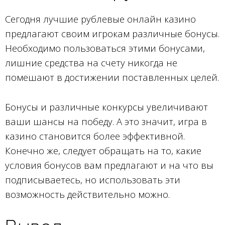
Сегодня лучшие рублевые онлайн казино
предлагают своим игрокам различные бонусы.
Необходимо пользоваться этими бонусами,
лишние средства на счету никогда не
помешают в достижении поставленных целей.
Бонусы и различные конкурсы увеличивают
ваши шансы на победу. А это значит, игра в
казино становится более эффективной.
Конечно же, следует обращать на то, какие
условия бонусов вам предлагают и на что вы
подписываетесь, но использовать эти
возможность действительно можно.