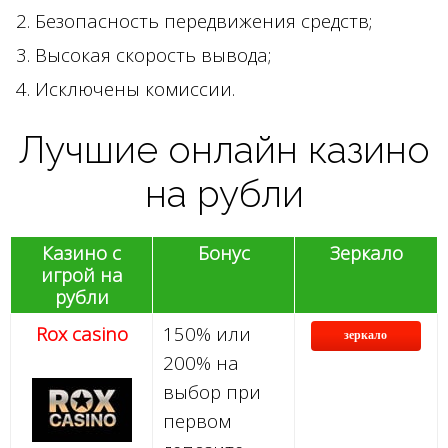
Безопасность передвижения средств;
Высокая скорость вывода;
Исключены комиссии.
Лучшие онлайн казино
на рубли
Казино с
Бонус
Зеркало
игрой на
рубли
Rox casino
150% или
зеркало
200% на
выбор при
первом