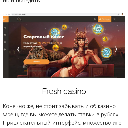
но и победить.
Fresh casino
Конечно же, не стоит забывать и об казино
Фреш, где вы можете делать ставки в рублях.
Привлекательный интерфейс, множество игр,