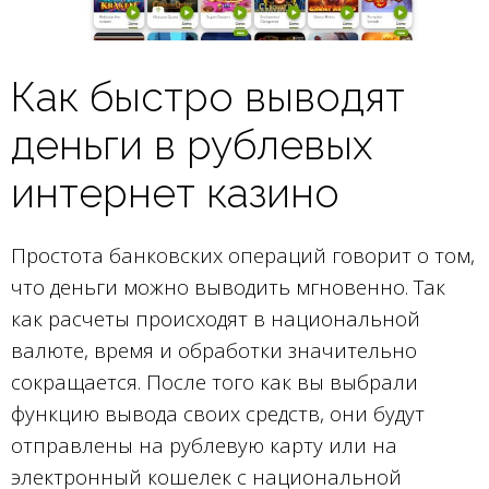
Как быстро выводят
деньги в рублевых
интернет казино
Простота банковских операций говорит о том,
что деньги можно выводить мгновенно. Так
как расчеты происходят в национальной
валюте, время и обработки значительно
сокращается. После того как вы выбрали
функцию вывода своих средств, они будут
отправлены на рублевую карту или на
электронный кошелек с национальной