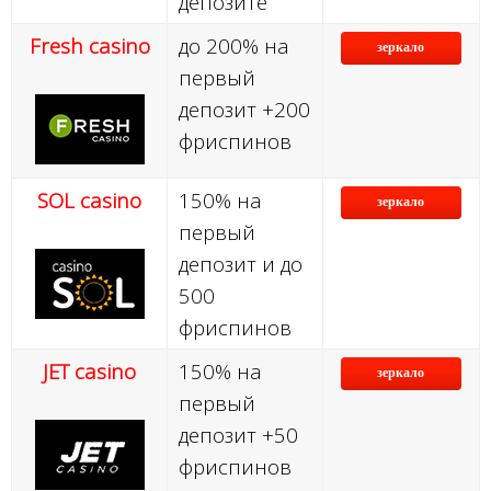
депозите
Fresh casino
до 200% на
зеркало
первый
депозит +200
фриспинов
SOL casino
150% на
зеркало
первый
депозит и до
500
фриспинов
JET casino
150% на
зеркало
первый
депозит +50
фриспинов