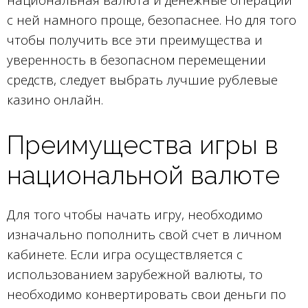
с ней намного проще, безопаснее. Но для того
чтобы получить все эти преимущества и
уверенность в безопасном перемещении
средств, следует выбрать лучшие рублевые
казино онлайн.
Преимущества игры в
национальной валюте
Для того чтобы начать игру, необходимо
изначально пополнить свой счет в личном
кабинете. Если игра осуществляется с
использованием зарубежной валюты, то
необходимо конвертировать свои деньги по