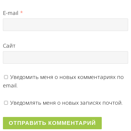
E-mail
*
Сайт
Уведомить меня о новых комментариях по
email.
Уведомлять меня о новых записях почтой.