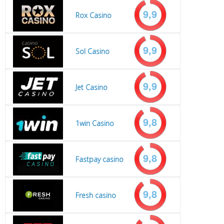
9,9
Rox Casino
9,9
Sol Casino
9,9
Jet Casino
9,8
1win Casino
9,8
Fastpay casino
9,8
Fresh casino